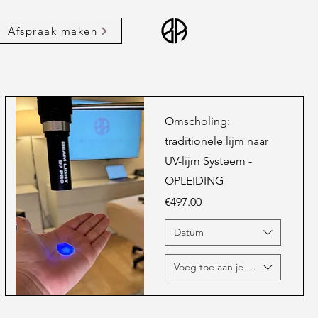
Afspraak maken
Omscholing:
traditionele lijm naar
UV-lijm Systeem -
OPLEIDING
Price
€497.00
Datum
Voeg toe aan je opleiding ...