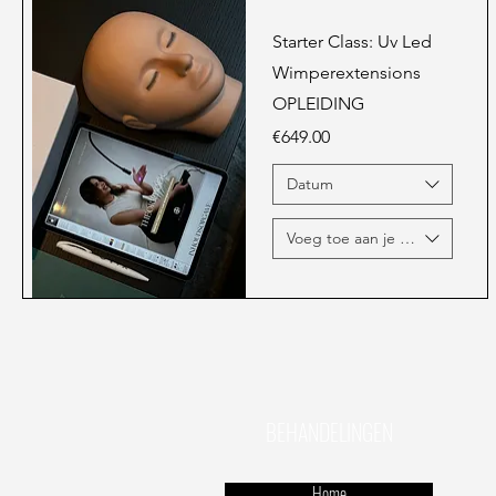
Starter Class: Uv Led
Wimperextensions
OPLEIDING
Price
€649.00
Datum
Voeg toe aan je opleiding ...
BEHANDELINGEN
Home