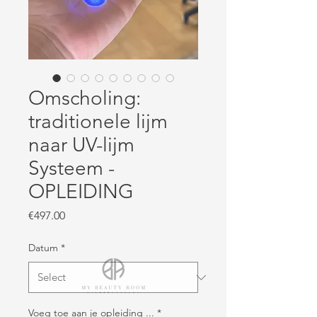
Omscholing:
traditionele lijm
naar UV-lijm
Systeem -
OPLEIDING
Price
€497.00
Datum
*
Voeg toe aan je opleiding ...
*