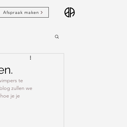
Afspraak maken
en.
wimpers te 
 blog zullen we 
hoe je je 