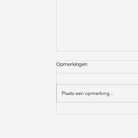
Opmerkingen
Plaats een opmerking...
De Eerste Online UV LED
Lashes Cursus ter Wereld