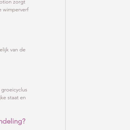
otion zorgt 
e wimperverf 
lijk van de 
 groeicyclus 
ke staat en 
ndeling?