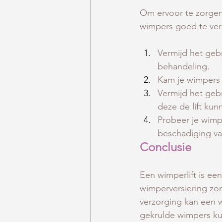
Om ervoor te zorgen 
wimpers goed te verz
Vermijd het geb
behandeling.
Kam je wimpers 
Vermijd het geb
deze de lift kun
Probeer je wimpe
beschadiging va
Conclusie
Een wimperlift is ee
wimperversiering zo
verzorging kan een w
gekrulde wimpers ku