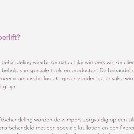
erlift?
n behandeling waarbij de natuurlijke wimpers van de clië
t behulp van speciale tools en producten. De behandeli
eer dramatische look te geven zonder dat er valse wim
g zijn.
iftbehandeling worden de wimpers zorgvuldig op een sil
ens behandeld met een speciale krullotion en een fixere