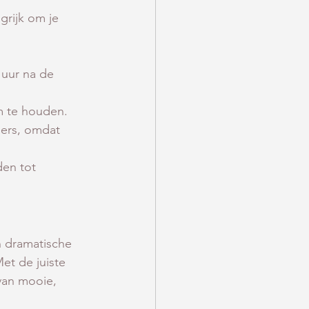
grijk om je 
uur na de 
m te houden.
ers, omdat 
den tot 
n dramatische 
et de juiste 
van mooie, 