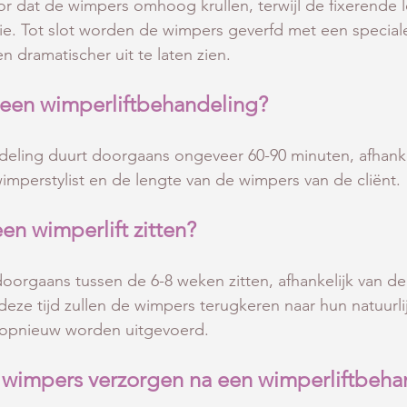
oor dat de wimpers omhoog krullen, terwijl de fixerende l
tie. Tot slot worden de wimpers geverfd met een special
n dramatischer uit te laten zien.
 een wimperliftbehandeling?
deling duurt doorgaans ongeveer 60-90 minuten, afhanke
imperstylist en de lengte van de wimpers van de cliënt.
een wimperlift zitten?
 doorgaans tussen de 6-8 weken zitten, afhankelijk van de
eze tijd zullen de wimpers terugkeren naar hun natuurlij
 opnieuw worden uitgevoerd.
n wimpers verzorgen na een wimperliftbeha