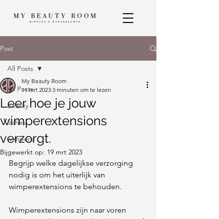
Post
All Posts
My Beauty Room
All Posts
11 mrt 2023
3 minuten om te lezen
Leer hoe je jouw
beauty
wimperextensions
lashes
verzorgt.
wimpers
Bijgewerkt op:
19 mrt 2023
Begrijp welke dagelijkse verzorging 
nodig is om het uiterlijk van 
wimperextensions te behouden.
Wimperextensions zijn naar voren 