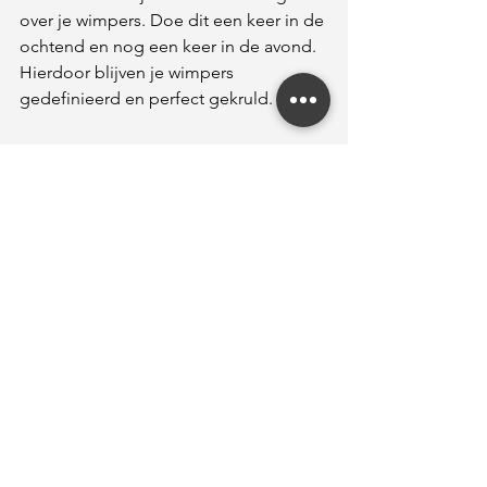
over je wimpers. Doe dit een keer in de 
ochtend en nog een keer in de avond. 
Hierdoor blijven je wimpers 
gedefinieerd en perfect gekruld.
Conclusie:
Zoals je kan zien, is het verzorgen van 
wimperextensions om ze altijd 
volumineus en glamoureus te houden 
helemaal niet ingewikkeld, want met 
een beetje zorg zorgt het er niet alleen 
voor dat ze langer meegaan, maar 
blijven ze ook altijd op één lijn. Ik 
hoop dat je genoten hebt van deze 
tutorial over het verzorgen van je 
wimperextensions, maar als je nog 
vragen hebt, aarzel dan niet om 
contact met me op te nemen door op 