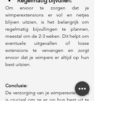
Regelmatig bijvullen: 
Om ervoor te zorgen dat je 
wimperextensions er vol en netjes 
blijven uitzien, is het belangrijk om 
regelmatig bijvullingen te plannen, 
meestal om de 2-3 weken. Dit helpt om 
eventuele uitgevallen of losse 
extensions te vervangen en zorgt 
ervoor dat je wimpers er altijd op hun 
best uitzien.
Conclusie: 
De verzorging van je wimperextensions 
is cruciaal om ze er op hun best uit te 
laten zien en om de levensduur te 
verlengen. Door deze eenvoudige tips 
op te volgen, zorg je ervoor dat je 
wimperextensions er fantastisch uitzien 