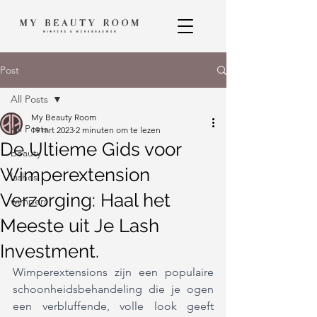
Post
All Posts
My Beauty Room
All Posts
19 mrt 2023
2 minuten om te lezen
De Ultieme Gids voor
beauty
Wimperextension
lashes
Verzorging: Haal het
wimpers
Meeste uit Je Lash
Investment.
Wimperextensions zijn een populaire 
schoonheidsbehandeling die je ogen 
een verbluffende, volle look geeft 