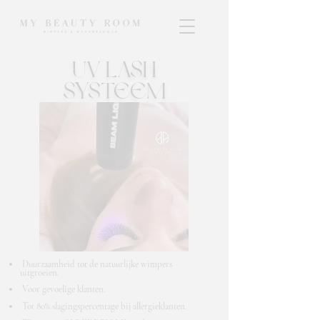
UV LASH
SYSTEEM
​
Duurzaamheid tot de natuurlijke wimpers
uitgroeien.
Voor gevoelige klanten.
Tot 80% slagingspercentage bij allergieklanten.