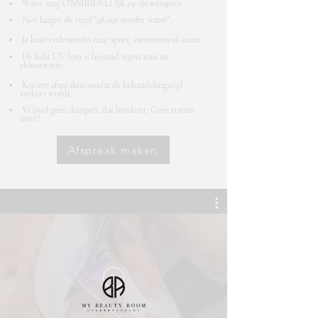
Water mag ONMIDDELLIJK op de wimpers.
Niet langer de regel "48 uur zonder water"
.
Je kunt rechtstreeks naar sport, zwemmen of sauna.
De licht UV lijm is bestand tegen zout en
chloorwater.
Kortere afspraken omdat de behandelingstijd
verkort wordt.
Vrijwel geen dampen, dat betekent: Geen tranen
meer!
Afspraak maken