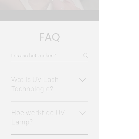
FAQ
Wat is UV Lash
Technologie?
UV Lash Technologie
verwijst naar het gebruik
Hoe werkt de UV
van UV-licht om
Lamp?
wimperlijm sneller en
effectiever uit te harden.
De UV-lamp bij