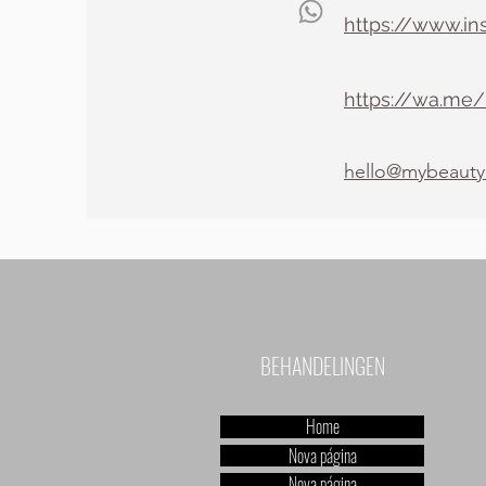
https://www.i
https://wa.me
hello@mybeaut
BEHANDELINGEN
Home
Nova página
Nova página