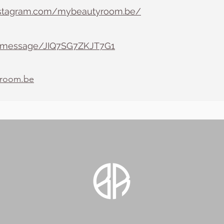
nstagram.com/mybeautyroom.be/
/message/JIQ7SG7ZKJT7G1
yroom.be