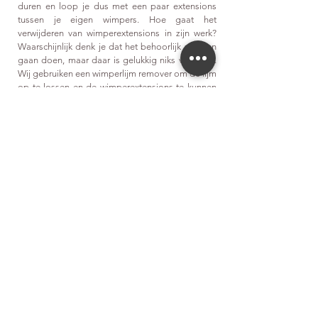
duren en loop je dus met een paar extensions
tussen je eigen wimpers. Hoe gaat het
verwijderen van wimperextensions in zijn werk?
Waarschijnlijk denk je dat het behoorlijk pijn kan
gaan doen, maar daar is gelukkig niks van waar.
Wij gebruiken een wimperlijm remover om de lijm
op te lossen en de wimperextensions te kunnen
verwijderen. Dit gebeurt allemaal heel voorzichtig
en zachtjes, je zal er weinig tot niks van merken.
WimperBAD
15min. -
maak een afspraak
Voor je afspraak moeten je wimpers gewassen
zijn, is dit niet het geval moeten wij de wimpers
grondig gaan reinigen waardoor we de tijd van
het bijwerken verliezen. Voor het grondig reinigen
van de wimpers vragen wij een extra kost.