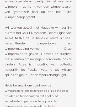
en een speciale wimperlijm één of meerdere
wimpers in de vorm van een wimperwaaier
van synthetisch haar op een natuurlijke
wimper aangebracht.
Wij werken zowel met klassieke wimperlijm
als met het UV LED systeem "Beam Light" van
AURA MONACO. Je hebt de keuze uit veel
verschillende wimperlooks en
wimpermapping-vormen. Onze
wimperexperts geven u advies en werken
met u samen om uw eigen individuele look te
vinden. Alles is mogelijk, van volledig
natuurlijk tot Russian volume tot whispy
spikes en gekleurde wimpers als highlight.
Het is belangrijk om goed voor de
wimperextensions te zorgen door ze schoon te
houden en te voorkomen dat er olie- of
waterbestendige producten op worden
aangebracht, aangezien dit de lijm kan